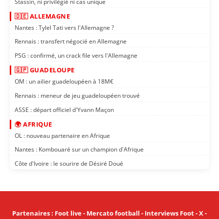
Stassin, ni privilégié ni cas unique
🇩🇪 ALLEMAGNE
Nantes : Tylel Tati vers l'Allemagne ?
Rennais : transfert négocié en Allemagne
PSG : confirmé, un crack file vers l'Allemagne
🇬🇵 GUADELOUPE
OM : un ailier guadeloupéen à 18M€
Rennais : meneur de jeu guadeloupéen trouvé
ASSE : départ officiel d'Yvann Maçon
🌍 AFRIQUE
OL : nouveau partenaire en Afrique
Nantes : Kombouaré sur un champion d'Afrique
Côte d'Ivoire : le sourire de Désiré Doué
Partenaires
:
Foot live
-
Mercato football
-
Interviews Foot
-
X
-