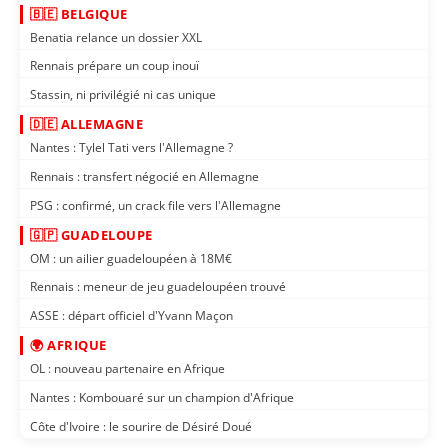
🇧🇪 BELGIQUE
Benatia relance un dossier XXL
Rennais prépare un coup inouï
Stassin, ni privilégié ni cas unique
🇩🇪 ALLEMAGNE
Nantes : Tylel Tati vers l'Allemagne ?
Rennais : transfert négocié en Allemagne
PSG : confirmé, un crack file vers l'Allemagne
🇬🇵 GUADELOUPE
OM : un ailier guadeloupéen à 18M€
Rennais : meneur de jeu guadeloupéen trouvé
ASSE : départ officiel d'Yvann Maçon
🌍 AFRIQUE
OL : nouveau partenaire en Afrique
Nantes : Kombouaré sur un champion d'Afrique
Côte d'Ivoire : le sourire de Désiré Doué