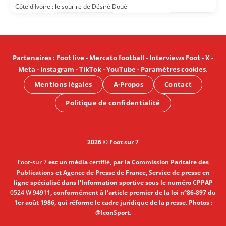
Côte d'Ivoire : le sourire de Désiré Doué
Partenaires
:
Foot live
-
Mercato football
-
Interviews Foot
-
X
-
Meta
-
Instagram
-
TikTok
-
YouTube
-
Paramètres cookies
.
Mentions légales
A-Propos
Contact
Politique de confidentialité
2026 © Foot sur 7
Foot-sur 7
est un média
certifié
, par la Commission Paritaire des
Publications et Agence de Presse de France, Service de presse en
ligne spécialisé dans l'Information sportive sous le numéro CPPAP
0524 W 94911
, conformément à l'article premier de la loi n°86-897 du
1er août 1986, qui réforme le cadre juridique de la presse. Photos :
@IconSport.