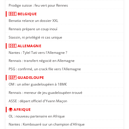
Prodige suisse : feu vert pour Rennes
🇧🇪 BELGIQUE
Benatia relance un dossier XXL
Rennais prépare un coup inouï
Stassin, ni privilégié ni cas unique
🇩🇪 ALLEMAGNE
Nantes : Tylel Tati vers l'Allemagne ?
Rennais : transfert négocié en Allemagne
PSG : confirmé, un crack file vers l'Allemagne
🇬🇵 GUADELOUPE
OM : un ailier guadeloupéen à 18M€
Rennais : meneur de jeu guadeloupéen trouvé
ASSE : départ officiel d'Yvann Maçon
🌍 AFRIQUE
OL : nouveau partenaire en Afrique
Nantes : Kombouaré sur un champion d'Afrique