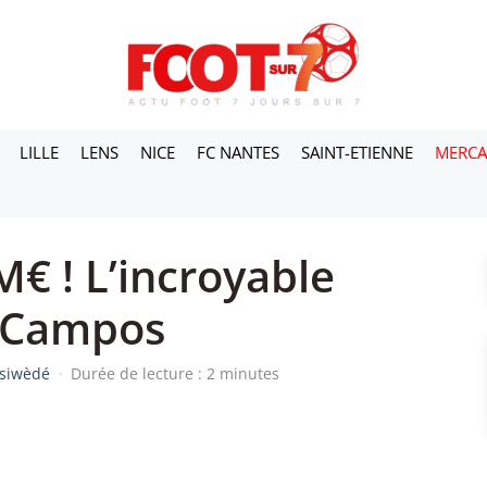
LILLE
LENS
NICE
FC NANTES
SAINT-ETIENNE
MERC
€ ! L’incroyable
e Campos
ssiwèdé
·
Durée de lecture : 2 minutes