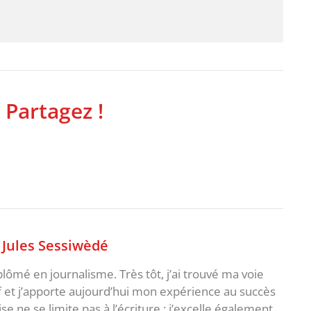
 Partagez !
,
Jules Sessiwèdé
plômé en journalisme. Très tôt, j’ai trouvé ma voie
f et j’apporte aujourd’hui mon expérience au succès
e ne se limite pas à l’écriture : j’excelle également