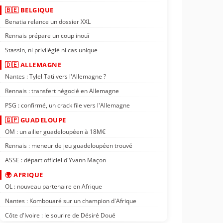
🇧🇪 BELGIQUE
Benatia relance un dossier XXL
Rennais prépare un coup inouï
Stassin, ni privilégié ni cas unique
🇩🇪 ALLEMAGNE
Nantes : Tylel Tati vers l'Allemagne ?
Rennais : transfert négocié en Allemagne
PSG : confirmé, un crack file vers l'Allemagne
🇬🇵 GUADELOUPE
OM : un ailier guadeloupéen à 18M€
Rennais : meneur de jeu guadeloupéen trouvé
ASSE : départ officiel d'Yvann Maçon
🌍 AFRIQUE
OL : nouveau partenaire en Afrique
Nantes : Kombouaré sur un champion d'Afrique
Côte d'Ivoire : le sourire de Désiré Doué