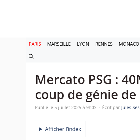
Aller
au
contenu
PARIS
MARSEILLE
LYON
RENNES
MONACO
Mercato PSG : 40M
coup de génie d
Publié le 5 juillet 2025 à 9h03
·
Écrit par
Jules Se
Afficher l’index