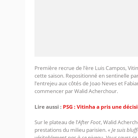
Première recrue de l’ère Luis Campos, Vit
cette saison. Repositionné en sentinelle pa
l’entrejeu aux côtés de Joao Neves et Fabian
commencer par Walid Acherchour.
Lire aussi :
PSG : Vitinha a pris une décis
Sur le plateau de l’
After Foot
, Walid Acherch
prestations du milieu parisien.
« Je suis bluf
véritablement pas à ce niveau. Vous savez ce qu