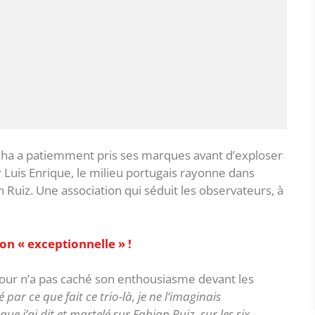
inha a patiemment pris ses marques avant d’exploser
r Luis Enrique, le milieu portugais rayonne dans
 Ruiz. Une association qui séduit les observateurs, à
ion « exceptionnelle » !
our n’a pas caché son enthousiasme devant les
fé par ce que fait ce trio-là, je ne l’imaginais
e j’ai dit et martelé sur Fabian Ruiz, sur les six