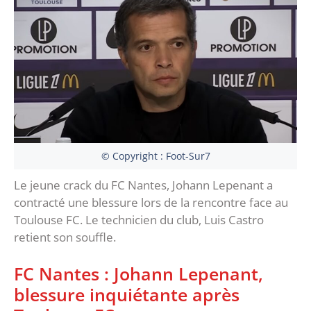
© Copyright : Foot-Sur7
Le jeune crack du FC Nantes, Johann Lepenant a
contracté une blessure lors de la rencontre face au
Toulouse FC. Le technicien du club, Luis Castro
retient son souffle.
FC Nantes : Johann Lepenant,
blessure inquiétante après