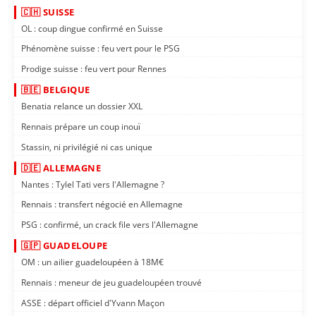
🇨🇭 SUISSE
OL : coup dingue confirmé en Suisse
Phénomène suisse : feu vert pour le PSG
Prodige suisse : feu vert pour Rennes
🇧🇪 BELGIQUE
Benatia relance un dossier XXL
Rennais prépare un coup inouï
Stassin, ni privilégié ni cas unique
🇩🇪 ALLEMAGNE
Nantes : Tylel Tati vers l'Allemagne ?
Rennais : transfert négocié en Allemagne
PSG : confirmé, un crack file vers l'Allemagne
🇬🇵 GUADELOUPE
OM : un ailier guadeloupéen à 18M€
Rennais : meneur de jeu guadeloupéen trouvé
ASSE : départ officiel d'Yvann Maçon