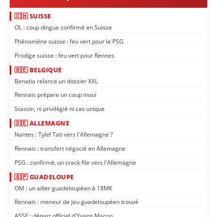
🇨🇭 SUISSE
OL : coup dingue confirmé en Suisse
Phénomène suisse : feu vert pour le PSG
Prodige suisse : feu vert pour Rennes
🇧🇪 BELGIQUE
Benatia relance un dossier XXL
Rennais prépare un coup inouï
Stassin, ni privilégié ni cas unique
🇩🇪 ALLEMAGNE
Nantes : Tylel Tati vers l'Allemagne ?
Rennais : transfert négocié en Allemagne
PSG : confirmé, un crack file vers l'Allemagne
🇬🇵 GUADELOUPE
OM : un ailier guadeloupéen à 18M€
Rennais : meneur de jeu guadeloupéen trouvé
ASSE : départ officiel d'Yvann Maçon