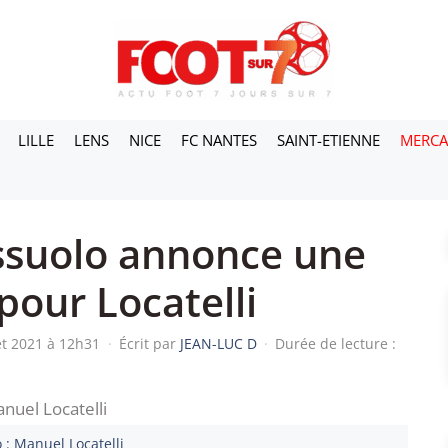
LILLE
LENS
NICE
FC NANTES
SAINT-ETIENNE
MERC
ssuolo annonce une
pour Locatelli
let 2021 à 12h31
·
Écrit par
JEAN-LUC D
·
Durée de lecture :
 : Manuel Locatelli