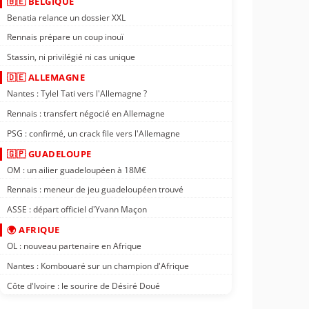
🇧🇪 BELGIQUE
Benatia relance un dossier XXL
Rennais prépare un coup inouï
Stassin, ni privilégié ni cas unique
🇩🇪 ALLEMAGNE
Nantes : Tylel Tati vers l'Allemagne ?
Rennais : transfert négocié en Allemagne
PSG : confirmé, un crack file vers l'Allemagne
🇬🇵 GUADELOUPE
OM : un ailier guadeloupéen à 18M€
Rennais : meneur de jeu guadeloupéen trouvé
ASSE : départ officiel d'Yvann Maçon
🌍 AFRIQUE
OL : nouveau partenaire en Afrique
Nantes : Kombouaré sur un champion d'Afrique
Côte d'Ivoire : le sourire de Désiré Doué