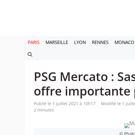
Aller
au
contenu
PARIS
MARSEILLE
LYON
RENNES
MONACO
PSG Mercato : Sa
offre importante 
Publié le 1 juillet 2021 à 10h17
·
Modifié le 1 juil
2 minutes
© Photo