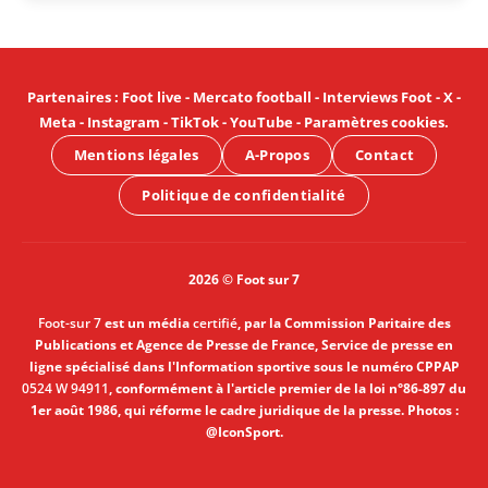
Partenaires
:
Foot live
-
Mercato football
-
Interviews Foot
-
X
-
Meta
-
Instagram
-
TikTok
-
YouTube
-
Paramètres cookies
.
Mentions légales
A-Propos
Contact
Politique de confidentialité
2026 © Foot sur 7
Foot-sur 7
est un média
certifié
, par la Commission Paritaire des
Publications et Agence de Presse de France, Service de presse en
ligne spécialisé dans l'Information sportive sous le numéro CPPAP
0524 W 94911
, conformément à l'article premier de la loi n°86-897 du
1er août 1986, qui réforme le cadre juridique de la presse. Photos :
@IconSport.