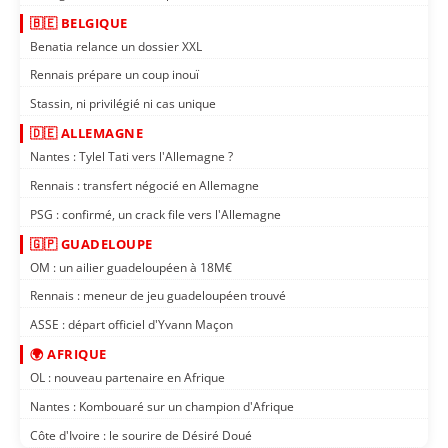
🇧🇪 BELGIQUE
Benatia relance un dossier XXL
Rennais prépare un coup inouï
Stassin, ni privilégié ni cas unique
🇩🇪 ALLEMAGNE
Nantes : Tylel Tati vers l'Allemagne ?
Rennais : transfert négocié en Allemagne
PSG : confirmé, un crack file vers l'Allemagne
🇬🇵 GUADELOUPE
OM : un ailier guadeloupéen à 18M€
Rennais : meneur de jeu guadeloupéen trouvé
ASSE : départ officiel d'Yvann Maçon
🌍 AFRIQUE
OL : nouveau partenaire en Afrique
Nantes : Kombouaré sur un champion d'Afrique
Côte d'Ivoire : le sourire de Désiré Doué