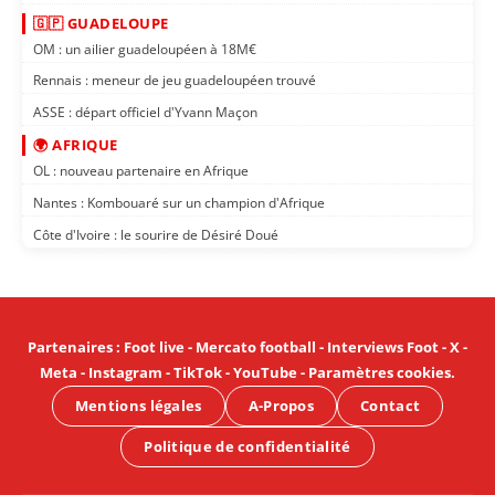
🇬🇵 GUADELOUPE
OM : un ailier guadeloupéen à 18M€
Rennais : meneur de jeu guadeloupéen trouvé
ASSE : départ officiel d'Yvann Maçon
🌍 AFRIQUE
OL : nouveau partenaire en Afrique
Nantes : Kombouaré sur un champion d'Afrique
Côte d'Ivoire : le sourire de Désiré Doué
Partenaires
:
Foot live
-
Mercato football
-
Interviews Foot
-
X
-
Meta
-
Instagram
-
TikTok
-
YouTube
-
Paramètres cookies
.
Mentions légales
A-Propos
Contact
Politique de confidentialité