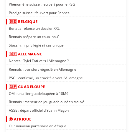
Phénomène suisse : feu vert pour le PSG
Prodige suisse : feu vert pour Rennes
🇧🇪 BELGIQUE
Benatia relance un dossier XXL
Rennais prépare un coup inouï
Stassin, ni privilégié ni cas unique
🇩🇪 ALLEMAGNE
Nantes : Tylel Tati vers l'Allemagne ?
Rennais : transfert négocié en Allemagne
PSG : confirmé, un crack file vers l'Allemagne
🇬🇵 GUADELOUPE
OM : un ailier guadeloupéen à 18M€
Rennais : meneur de jeu guadeloupéen trouvé
ASSE : départ officiel d'Yvann Maçon
🌍 AFRIQUE
OL : nouveau partenaire en Afrique