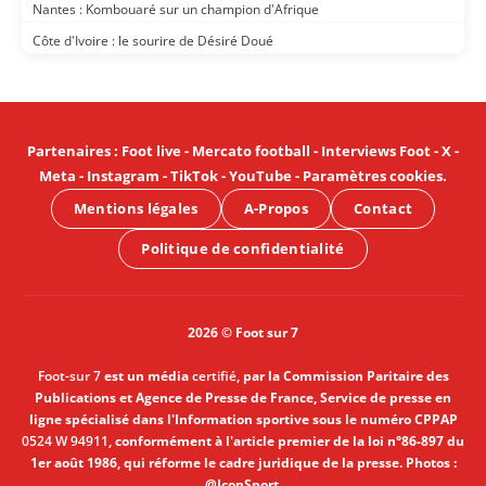
Nantes : Kombouaré sur un champion d'Afrique
Côte d'Ivoire : le sourire de Désiré Doué
Partenaires
:
Foot live
-
Mercato football
-
Interviews Foot
-
X
-
Meta
-
Instagram
-
TikTok
-
YouTube
-
Paramètres cookies
.
Mentions légales
A-Propos
Contact
Politique de confidentialité
2026 © Foot sur 7
Foot-sur 7
est un média
certifié
, par la Commission Paritaire des
Publications et Agence de Presse de France, Service de presse en
ligne spécialisé dans l'Information sportive sous le numéro CPPAP
0524 W 94911
, conformément à l'article premier de la loi n°86-897 du
1er août 1986, qui réforme le cadre juridique de la presse. Photos :
@IconSport.