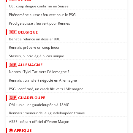
OL : coup dingue confirmé en Suisse
Phénomène suisse : feu vert pour le PSG
Prodige suisse : feu vert pour Rennes
🇧🇪 BELGIQUE
Benatia relance un dossier XXL
Rennais prépare un coup inouï
Stassin, ni privilégié ni cas unique
🇩🇪 ALLEMAGNE
Nantes : Tylel Tati vers l'Allemagne ?
Rennais : transfert négocié en Allemagne
PSG : confirmé, un crack file vers l'Allemagne
🇬🇵 GUADELOUPE
OM : un ailier guadeloupéen à 18M€
Rennais : meneur de jeu guadeloupéen trouvé
ASSE : départ officiel d'Yvann Maçon
🌍 AFRIQUE