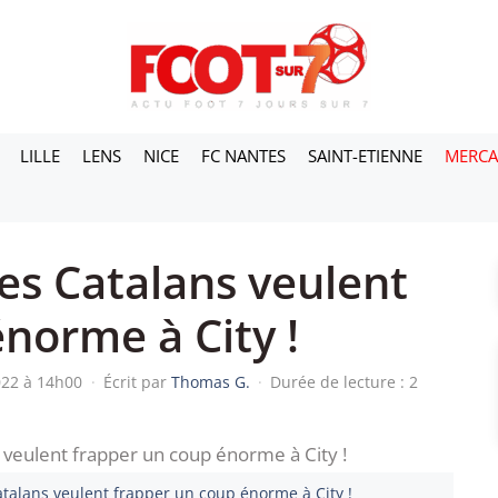
LILLE
LENS
NICE
FC NANTES
SAINT-ETIENNE
MERC
es Catalans veulent
norme à City !
022 à 14h00
·
Écrit par
Thomas G.
·
Durée de lecture : 2
atalans veulent frapper un coup énorme à City !