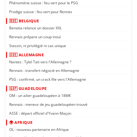
Phénomène suisse : feu vert pour le PSG
Prodige suisse : feu vert pour Rennes
🇧🇪 BELGIQUE
Benatia relance un dossier XXL
Rennais prépare un coup inouï
Stassin, ni privilégié ni cas unique
🇩🇪 ALLEMAGNE
Nantes : Tylel Tati vers l'Allemagne ?
Rennais : transfert négocié en Allemagne
PSG : confirmé, un crack file vers l'Allemagne
🇬🇵 GUADELOUPE
OM : un ailier guadeloupéen à 18M€
Rennais : meneur de jeu guadeloupéen trouvé
ASSE : départ officiel d'Yvann Maçon
🌍 AFRIQUE
OL : nouveau partenaire en Afrique