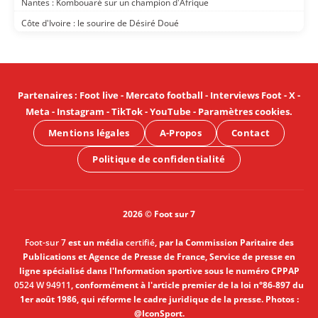
Nantes : Kombouaré sur un champion d'Afrique
Côte d'Ivoire : le sourire de Désiré Doué
Partenaires
:
Foot live
-
Mercato football
-
Interviews Foot
-
X
-
Meta
-
Instagram
-
TikTok
-
YouTube
-
Paramètres cookies
.
Mentions légales
A-Propos
Contact
Politique de confidentialité
2026 © Foot sur 7
Foot-sur 7
est un média
certifié
, par la Commission Paritaire des
Publications et Agence de Presse de France, Service de presse en
ligne spécialisé dans l'Information sportive sous le numéro CPPAP
0524 W 94911
, conformément à l'article premier de la loi n°86-897 du
1er août 1986, qui réforme le cadre juridique de la presse. Photos :
@IconSport.