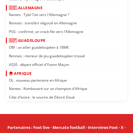
🇩🇪 ALLEMAGNE
Nantes : Tylel Tati vers l'Allemagne ?
Rennais : transfert négocié en Allemagne
PSG : confirmé, un crack file vers l'Allemagne
🇬🇵 GUADELOUPE
OM : un ailier guadeloupéen à 18M€
Rennais : meneur de jeu guadeloupéen trouvé
ASSE : départ officiel d'Yvann Maçon
🌍 AFRIQUE
OL : nouveau partenaire en Afrique
Nantes : Kombouaré sur un champion d'Afrique
Côte d'Ivoire : le sourire de Désiré Doué
Partenaires
:
Foot live
-
Mercato football
-
Interviews Foot
-
X
-