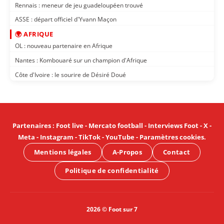
Rennais : meneur de jeu guadeloupéen trouvé
ASSE : départ officiel d'Yvann Maçon
🌍 AFRIQUE
OL : nouveau partenaire en Afrique
Nantes : Kombouaré sur un champion d'Afrique
Côte d'Ivoire : le sourire de Désiré Doué
Partenaires
:
Foot live
-
Mercato football
-
Interviews Foot
-
X
-
Meta
-
Instagram
-
TikTok
-
YouTube
-
Paramètres cookies
.
Mentions légales
A-Propos
Contact
Politique de confidentialité
2026 © Foot sur 7