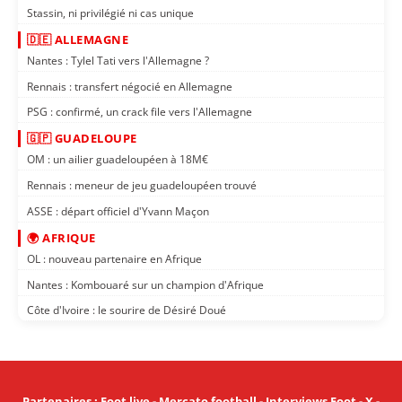
Stassin, ni privilégié ni cas unique
🇩🇪 ALLEMAGNE
Nantes : Tylel Tati vers l'Allemagne ?
Rennais : transfert négocié en Allemagne
PSG : confirmé, un crack file vers l'Allemagne
🇬🇵 GUADELOUPE
OM : un ailier guadeloupéen à 18M€
Rennais : meneur de jeu guadeloupéen trouvé
ASSE : départ officiel d'Yvann Maçon
🌍 AFRIQUE
OL : nouveau partenaire en Afrique
Nantes : Kombouaré sur un champion d'Afrique
Côte d'Ivoire : le sourire de Désiré Doué
Partenaires
:
Foot live
-
Mercato football
-
Interviews Foot
-
X
-