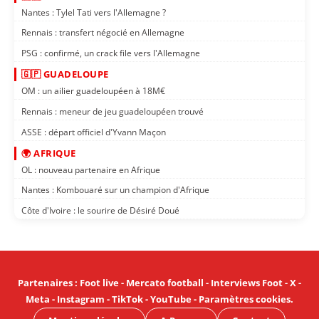
Nantes : Tylel Tati vers l'Allemagne ?
Rennais : transfert négocié en Allemagne
PSG : confirmé, un crack file vers l'Allemagne
🇬🇵 GUADELOUPE
OM : un ailier guadeloupéen à 18M€
Rennais : meneur de jeu guadeloupéen trouvé
ASSE : départ officiel d'Yvann Maçon
🌍 AFRIQUE
OL : nouveau partenaire en Afrique
Nantes : Kombouaré sur un champion d'Afrique
Côte d'Ivoire : le sourire de Désiré Doué
Partenaires
:
Foot live
-
Mercato football
-
Interviews Foot
-
X
-
Meta
-
Instagram
-
TikTok
-
YouTube
-
Paramètres cookies
.