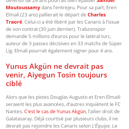
défensif de 26 ans pourrait bien épauler
Samuel
Moutoussamy
dans l’entrejeu. Pour sa part, Eren
Elmali (23 ans) pallierait le départ de
Charles
Traoré
. Celui-ci a été libéré par les Canaris à l’issue
de son contrat (30 juin dernier). Trabzonspor
demande 5 millions d’euros pour le latéral turc,
auteur de 3 passes décisives en 33 matchs de Süper
Lig. Elmali pourrait également signer pour 4 ans.
Yunus Akgün ne devrait pas
venir, Aiyegun Tosin toujours
ciblé
Alors que les pistes Douglas Augusto et Eren Elmaili
seraient les plus avancées, d’autres inquiètent le FC
Nantes.
C’est le cas de Yunus Akgün
, l’ailier droit de
Galatasaray. Déjà courtisé par plusieurs clubs, il ne
devrait pas rejoindre les Canaris selon
L’Équipe
. Le