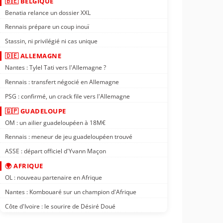
🇧🇪 BELGIQUE
Benatia relance un dossier XXL
Rennais prépare un coup inouï
Stassin, ni privilégié ni cas unique
🇩🇪 ALLEMAGNE
Nantes : Tylel Tati vers l'Allemagne ?
Rennais : transfert négocié en Allemagne
PSG : confirmé, un crack file vers l'Allemagne
🇬🇵 GUADELOUPE
OM : un ailier guadeloupéen à 18M€
Rennais : meneur de jeu guadeloupéen trouvé
ASSE : départ officiel d'Yvann Maçon
🌍 AFRIQUE
OL : nouveau partenaire en Afrique
Nantes : Kombouaré sur un champion d'Afrique
Côte d'Ivoire : le sourire de Désiré Doué