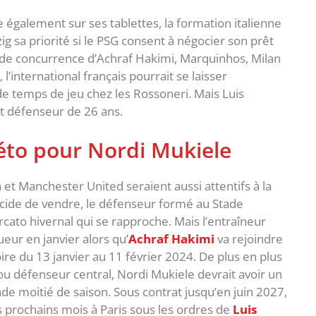
e également sur ses tablettes, la formation italienne
ig sa priorité si le PSG consent à négocier son prêt
rude concurrence d’Achraf Hakimi, Marquinhos, Milan
l’international français pourrait se laisser
 de temps de jeu chez les Rossoneri. Mais Luis
nt défenseur de 26 ans.
éto pour Nordi Mukiele
 et Manchester United seraient aussi attentifs à la
décide de vendre, le défenseur formé au Stade
rcato hivernal qui se rapproche. Mais l’entraîneur
ueur en janvier alors qu’
Achraf Hakimi
va rejoindre
ire du 13 janvier au 11 février 2024. De plus en plus
l ou défenseur central, Nordi Mukiele devrait avoir un
de moitié de saison. Sous contrat jusqu’en juin 2027,
es prochains mois à Paris sous les ordres de
Luis