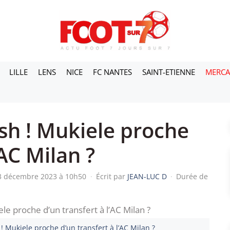
LILLE
LENS
NICE
FC NANTES
SAINT-ETIENNE
MERC
sh ! Mukiele proche
’AC Milan ?
23 décembre 2023 à 10h50
·
Écrit par
JEAN-LUC D
·
Durée de
! Mukiele proche d’un transfert à l’AC Milan ?