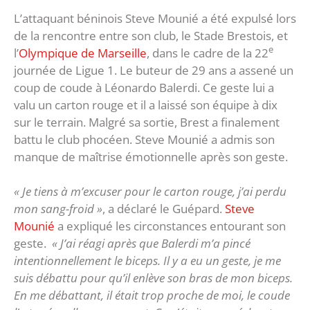
L’attaquant béninois Steve Mounié a été expulsé lors
de la rencontre entre son club, le Stade Brestois, et
e
l’
Olympique de Marseille
, dans le cadre de la 22
journée de Ligue 1. Le buteur de 29 ans a assené un
coup de coude à Léonardo Balerdi. Ce geste lui a
valu un carton rouge et il a laissé son équipe à dix
sur le terrain. Malgré sa sortie, Brest a finalement
battu le club phocéen. Steve Mounié a admis son
manque de maîtrise émotionnelle après son geste.
« Je tiens à m’excuser pour le carton rouge, j’ai perdu
mon sang-froid »
, a déclaré le Guépard.
Steve
Mounié
a expliqué les circonstances entourant son
geste.
« J’ai réagi après que Balerdi m’a pincé
intentionnellement le biceps. Il y a eu un geste, je me
suis débattu pour qu’il enlève son bras de mon biceps.
En me débattant, il était trop proche de moi, le coude