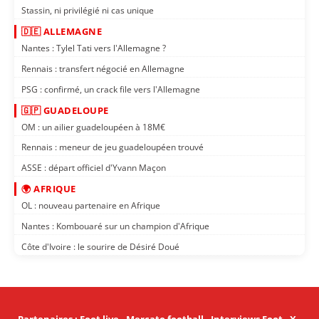
Stassin, ni privilégié ni cas unique
🇩🇪 ALLEMAGNE
Nantes : Tylel Tati vers l'Allemagne ?
Rennais : transfert négocié en Allemagne
PSG : confirmé, un crack file vers l'Allemagne
🇬🇵 GUADELOUPE
OM : un ailier guadeloupéen à 18M€
Rennais : meneur de jeu guadeloupéen trouvé
ASSE : départ officiel d'Yvann Maçon
🌍 AFRIQUE
OL : nouveau partenaire en Afrique
Nantes : Kombouaré sur un champion d'Afrique
Côte d'Ivoire : le sourire de Désiré Doué
Partenaires
:
Foot live
-
Mercato football
-
Interviews Foot
-
X
-