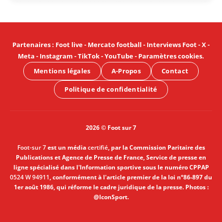
Partenaires
:
Foot live
-
Mercato football
-
Interviews Foot
-
X
-
Meta
-
Instagram
-
TikTok
-
YouTube
-
Paramètres cookies
.
Mentions légales
A-Propos
Contact
Politique de confidentialité
2026 © Foot sur 7
Foot-sur 7
est un média
certifié
, par la Commission Paritaire des
Publications et Agence de Presse de France, Service de presse en
ligne spécialisé dans l'Information sportive sous le numéro CPPAP
0524 W 94911
, conformément à l'article premier de la loi n°86-897 du
1er août 1986, qui réforme le cadre juridique de la presse. Photos :
@IconSport.