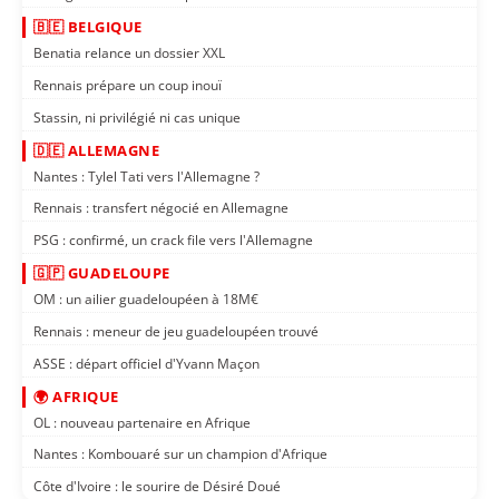
🇧🇪 BELGIQUE
Benatia relance un dossier XXL
Rennais prépare un coup inouï
Stassin, ni privilégié ni cas unique
🇩🇪 ALLEMAGNE
Nantes : Tylel Tati vers l'Allemagne ?
Rennais : transfert négocié en Allemagne
PSG : confirmé, un crack file vers l'Allemagne
🇬🇵 GUADELOUPE
OM : un ailier guadeloupéen à 18M€
Rennais : meneur de jeu guadeloupéen trouvé
ASSE : départ officiel d'Yvann Maçon
🌍 AFRIQUE
OL : nouveau partenaire en Afrique
Nantes : Kombouaré sur un champion d'Afrique
Côte d'Ivoire : le sourire de Désiré Doué