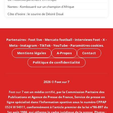
Nantes : Kombouaré sur un champion d'Afrique
Côte d'Ivoire : le sourire de Désiré Doué
Partenaires
:
Foot live
-
Mercato football
-
Interviews Foot
-
X
-
Meta
-
Instagram
-
TikTok
-
YouTube
-
Paramètres cookies
.
Mentions légales
A-Propos
Contact
Politique de confidentialité
2026 © Foot sur 7
Foot-sur 7
est un média
certifié
, par la Commission Paritaire des
Publications et Agence de Presse de France, Service de presse en
ligne spécialisé dans l'Information sportive sous le numéro CPPAP
0524 W 94911
, conformément à l'article premier de la loi n°86-897 du
1er août 1986, qui réforme le cadre juridique de la presse. Photos :