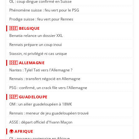
OL : coup dingue confirmé en Suisse
Phénomène suisse : feu vert pour le PSG
Prodige suisse : feu vert pour Rennes
🇧🇪 BELGIQUE
Benatia relance un dossier XXL
Rennais prépare un coup inouï
Stassin, ni privilégié ni cas unique
🇩🇪 ALLEMAGNE
Nantes : Tylel Tati vers l'Allemagne ?
Rennais : transfert négocié en Allemagne
PSG : confirmé, un crack file vers l'Allemagne
🇬🇵 GUADELOUPE
OM : un ailier guadeloupéen à 18M€
Rennais : meneur de jeu guadeloupéen trouvé
ASSE : départ officiel d'Yvann Maçon
🌍 AFRIQUE
OL : nouveau partenaire en Afrique