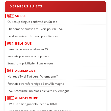
🇨🇭 SUISSE
OL : coup dingue confirmé en Suisse
Phénomène suisse : feu vert pour le PSG
Prodige suisse : feu vert pour Rennes
🇧🇪 BELGIQUE
Benatia relance un dossier XXL
Rennais prépare un coup inouï
Stassin, ni privilégié ni cas unique
🇩🇪 ALLEMAGNE
Nantes : Tylel Tati vers l'Allemagne ?
Rennais : transfert négocié en Allemagne
PSG : confirmé, un crack file vers l'Allemagne
🇬🇵 GUADELOUPE
OM : un ailier guadeloupéen à 18M€
Rennais : meneur de jeu guadeloupéen trouvé