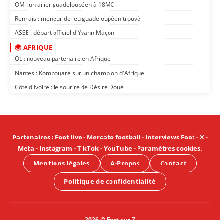
OM : un ailier guadeloupéen à 18M€
Rennais : meneur de jeu guadeloupéen trouvé
ASSE : départ officiel d'Yvann Maçon
🌍 AFRIQUE
OL : nouveau partenaire en Afrique
Nantes : Kombouaré sur un champion d'Afrique
Côte d'Ivoire : le sourire de Désiré Doué
Partenaires
:
Foot live
-
Mercato football
-
Interviews Foot
-
X
-
Meta
-
Instagram
-
TikTok
-
YouTube
-
Paramètres cookies
.
Mentions légales
A-Propos
Contact
Politique de confidentialité
2026 © Foot sur 7