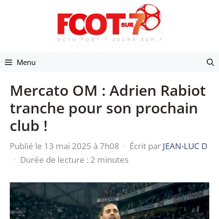
Aller
au
contenu
Menu
Mercato OM : Adrien Rabiot
tranche pour son prochain
club !
Publié le 13 mai 2025 à 7h08
·
Écrit par
JEAN-LUC D
·
Durée de lecture : 2 minutes