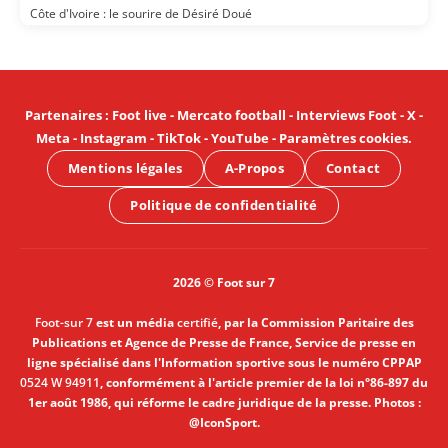
Côte d'Ivoire : le sourire de Désiré Doué
Partenaires
:
Foot live
-
Mercato football
-
Interviews Foot
-
X
-
Meta
-
Instagram
-
TikTok
-
YouTube
-
Paramètres cookies
.
Mentions légales
A-Propos
Contact
Politique de confidentialité
2026 © Foot sur 7
Foot-sur 7
est un média
certifié
, par la Commission Paritaire des
Publications et Agence de Presse de France, Service de presse en
ligne spécialisé dans l'Information sportive sous le numéro CPPAP
0524 W 94911
, conformément à l'article premier de la loi n°86-897 du
1er août 1986, qui réforme le cadre juridique de la presse. Photos :
@IconSport.