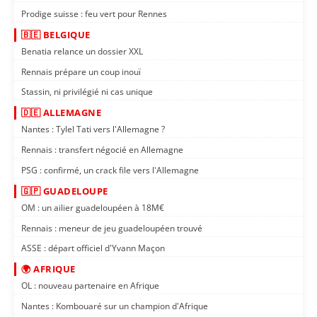
Prodige suisse : feu vert pour Rennes
🇧🇪 BELGIQUE
Benatia relance un dossier XXL
Rennais prépare un coup inouï
Stassin, ni privilégié ni cas unique
🇩🇪 ALLEMAGNE
Nantes : Tylel Tati vers l'Allemagne ?
Rennais : transfert négocié en Allemagne
PSG : confirmé, un crack file vers l'Allemagne
🇬🇵 GUADELOUPE
OM : un ailier guadeloupéen à 18M€
Rennais : meneur de jeu guadeloupéen trouvé
ASSE : départ officiel d'Yvann Maçon
🌍 AFRIQUE
OL : nouveau partenaire en Afrique
Nantes : Kombouaré sur un champion d'Afrique