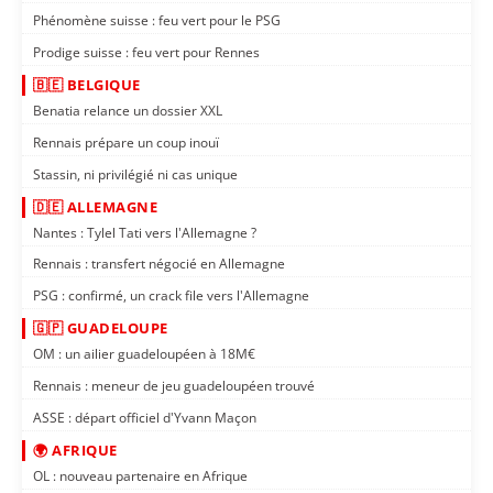
Phénomène suisse : feu vert pour le PSG
Prodige suisse : feu vert pour Rennes
🇧🇪 BELGIQUE
Benatia relance un dossier XXL
Rennais prépare un coup inouï
Stassin, ni privilégié ni cas unique
🇩🇪 ALLEMAGNE
Nantes : Tylel Tati vers l'Allemagne ?
Rennais : transfert négocié en Allemagne
PSG : confirmé, un crack file vers l'Allemagne
🇬🇵 GUADELOUPE
OM : un ailier guadeloupéen à 18M€
Rennais : meneur de jeu guadeloupéen trouvé
ASSE : départ officiel d'Yvann Maçon
🌍 AFRIQUE
OL : nouveau partenaire en Afrique