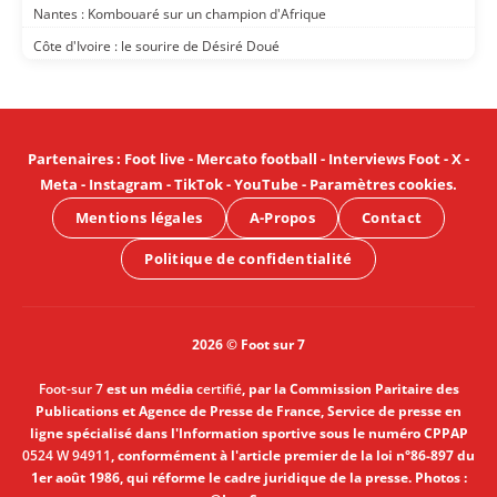
Nantes : Kombouaré sur un champion d'Afrique
Côte d'Ivoire : le sourire de Désiré Doué
Partenaires
:
Foot live
-
Mercato football
-
Interviews Foot
-
X
-
Meta
-
Instagram
-
TikTok
-
YouTube
-
Paramètres cookies
.
Mentions légales
A-Propos
Contact
Politique de confidentialité
2026 © Foot sur 7
Foot-sur 7
est un média
certifié
, par la Commission Paritaire des
Publications et Agence de Presse de France, Service de presse en
ligne spécialisé dans l'Information sportive sous le numéro CPPAP
0524 W 94911
, conformément à l'article premier de la loi n°86-897 du
1er août 1986, qui réforme le cadre juridique de la presse. Photos :