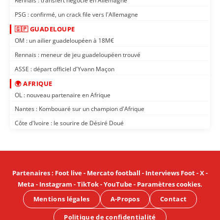
Rennais : transfert négocié en Allemagne
PSG : confirmé, un crack file vers l'Allemagne
🇬🇵 GUADELOUPE
OM : un ailier guadeloupéen à 18M€
Rennais : meneur de jeu guadeloupéen trouvé
ASSE : départ officiel d'Yvann Maçon
🌍 AFRIQUE
OL : nouveau partenaire en Afrique
Nantes : Kombouaré sur un champion d'Afrique
Côte d'Ivoire : le sourire de Désiré Doué
Partenaires
:
Foot live
-
Mercato football
-
Interviews Foot
-
X
-
Meta
-
Instagram
-
TikTok
-
YouTube
-
Paramètres cookies
.
Mentions légales
A-Propos
Contact
Politique de confidentialité