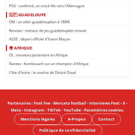
PSG : confirmé, un crack file vers l'Allemagne
🇬🇵 GUADELOUPE
OM : un ailier guadeloupéen à 18M€
Rennais : meneur de jeu guadeloupéen trouvé
ASSE : départ officiel d'Yvann Maçon
🌍 AFRIQUE
OL : nouveau partenaire en Afrique
Nantes : Kombouaré sur un champion d'Afrique
Côte d'Ivoire : le sourire de Désiré Doué
Partenaires
:
Foot live
-
Mercato football
-
Interviews Foot
-
X
-
Meta
-
Instagram
-
TikTok
-
YouTube
-
Paramètres cookies
.
Mentions légales
A-Propos
Contact
Politique de confidentialité