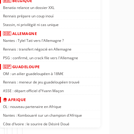
🇧🇪 BELGIQUE
Benatia relance un dossier XXL
Rennais prépare un coup inouï
Stassin, ni privilégié ni cas unique
🇩🇪 ALLEMAGNE
Nantes : Tylel Tati vers l'Allemagne ?
Rennais : transfert négocié en Allemagne
PSG : confirmé, un crack file vers l'Allemagne
🇬🇵 GUADELOUPE
OM : un ailier guadeloupéen à 18M€
Rennais : meneur de jeu guadeloupéen trouvé
ASSE : départ officiel d'Yvann Maçon
🌍 AFRIQUE
OL : nouveau partenaire en Afrique
Nantes : Kombouaré sur un champion d'Afrique
Côte d'Ivoire : le sourire de Désiré Doué