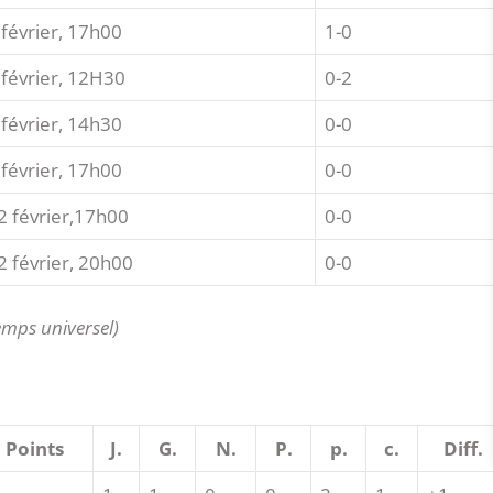
 février, 17h00
1-0
 février, 12H30
0-2
 février, 14h30
0-0
 février, 17h00
0-0
2 février,17h00
0-0
2 février, 20h00
0-0
emps universel)
Points
J.
G.
N.
P.
p.
c.
Diff.