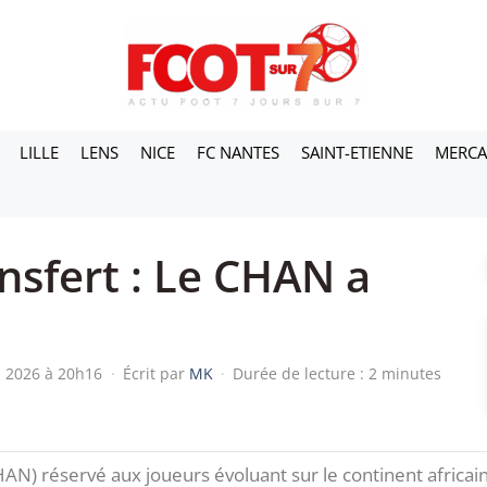
LILLE
LENS
NICE
FC NANTES
SAINT-ETIENNE
MERC
ansfert : Le CHAN a
in 2026 à 20h16
·
Écrit par
MK
·
Durée de lecture : 2 minutes
N) réservé aux joueurs évoluant sur le continent africain