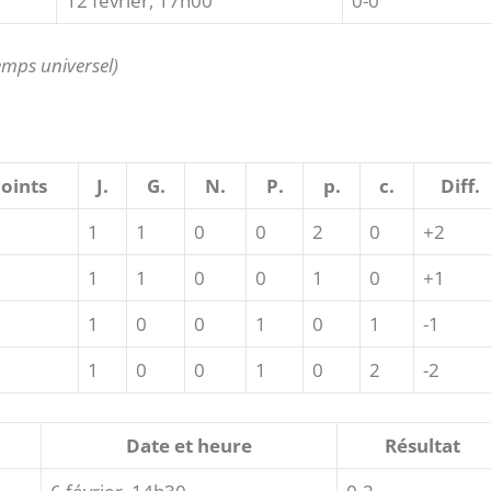
12 février, 17h00
0-0
emps universel)
oints
J.
G.
N.
P.
p.
c.
Diff.
1
1
0
0
2
0
+2
1
1
0
0
1
0
+1
1
0
0
1
0
1
-1
1
0
0
1
0
2
-2
Date et heure
Résultat