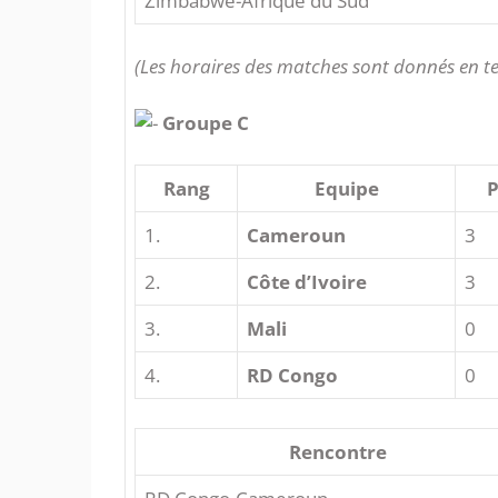
Zimbabwe-Afrique du Sud
(Les horaires des matches sont donnés en t
Groupe C
Rang
Equipe
P
1.
Cameroun
3
2.
Côte d’Ivoire
3
3.
Mali
0
4.
RD Congo
0
Rencontre