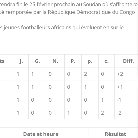
rendra fin le 25 février prochain au Soudan où s’affrontero
été remportée par la République Démocratique du Congo
 jeunes footballeurs africains qui évoluent en sur le
ts
J.
G.
N.
P.
p.
c.
Diff.
1
1
0
0
2
0
+2
1
1
0
0
1
0
+1
1
0
0
0
0
1
-1
1
0
0
1
0
2
-2
Date et heure
Résultat