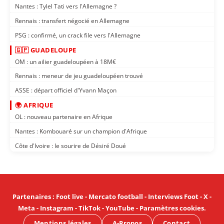
Nantes : Tylel Tati vers l'Allemagne ?
Rennais : transfert négocié en Allemagne
PSG : confirmé, un crack file vers l'Allemagne
🇬🇵 GUADELOUPE
OM : un ailier guadeloupéen à 18M€
Rennais : meneur de jeu guadeloupéen trouvé
ASSE : départ officiel d'Yvann Maçon
🌍 AFRIQUE
OL : nouveau partenaire en Afrique
Nantes : Kombouaré sur un champion d'Afrique
Côte d'Ivoire : le sourire de Désiré Doué
Partenaires
:
Foot live
-
Mercato football
-
Interviews Foot
-
X
-
Meta
-
Instagram
-
TikTok
-
YouTube
-
Paramètres cookies
.
Mentions légales
A-Propos
Contact