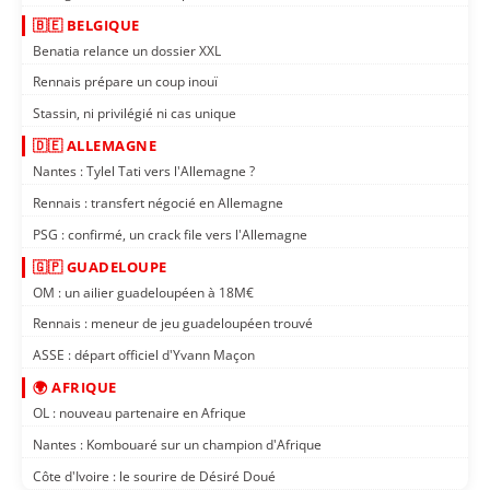
🇧🇪 BELGIQUE
Benatia relance un dossier XXL
Rennais prépare un coup inouï
Stassin, ni privilégié ni cas unique
🇩🇪 ALLEMAGNE
Nantes : Tylel Tati vers l'Allemagne ?
Rennais : transfert négocié en Allemagne
PSG : confirmé, un crack file vers l'Allemagne
🇬🇵 GUADELOUPE
OM : un ailier guadeloupéen à 18M€
Rennais : meneur de jeu guadeloupéen trouvé
ASSE : départ officiel d'Yvann Maçon
🌍 AFRIQUE
OL : nouveau partenaire en Afrique
Nantes : Kombouaré sur un champion d'Afrique
Côte d'Ivoire : le sourire de Désiré Doué