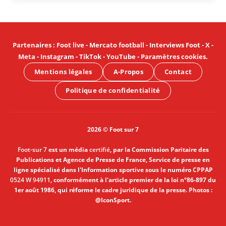
Partenaires
:
Foot live
-
Mercato football
-
Interviews Foot
-
X
-
Meta
-
Instagram
-
TikTok
-
YouTube
-
Paramètres cookies
.
Mentions légales
A-Propos
Contact
Politique de confidentialité
2026 © Foot sur 7
Foot-sur 7
est un média
certifié
, par la Commission Paritaire des
Publications et Agence de Presse de France, Service de presse en
ligne spécialisé dans l'Information sportive sous le numéro CPPAP
0524 W 94911
, conformément à l'article premier de la loi n°86-897 du
1er août 1986, qui réforme le cadre juridique de la presse. Photos :
@IconSport.