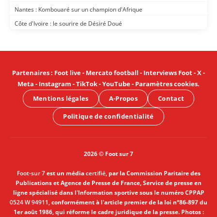
Nantes : Kombouaré sur un champion d'Afrique
Côte d'Ivoire : le sourire de Désiré Doué
Partenaires
:
Foot live
-
Mercato football
-
Interviews Foot
-
X
-
Meta
-
Instagram
-
TikTok
-
YouTube
-
Paramètres cookies
.
Mentions légales
A-Propos
Contact
Politique de confidentialité
2026 © Foot sur 7
Foot-sur 7
est un média
certifié
, par la Commission Paritaire des
Publications et Agence de Presse de France, Service de presse en
ligne spécialisé dans l'Information sportive sous le numéro CPPAP
0524 W 94911
, conformément à l'article premier de la loi n°86-897 du
1er août 1986, qui réforme le cadre juridique de la presse. Photos :