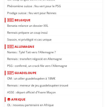
Phénomène suisse : feu vert pour le PSG
Prodige suisse : feu vert pour Rennes
🇧🇪 BELGIQUE
Benatia relance un dossier XXL
Rennais prépare un coup inouï
Stassin, ni privilégié ni cas unique
🇩🇪 ALLEMAGNE
Nantes : Tylel Tati vers l'Allemagne ?
Rennais : transfert négocié en Allemagne
PSG : confirmé, un crack file vers l'Allemagne
🇬🇵 GUADELOUPE
OM : un ailier guadeloupéen à 18M€
Rennais : meneur de jeu guadeloupéen trouvé
ASSE : départ officiel d'Yvann Maçon
🌍 AFRIQUE
OL : nouveau partenaire en Afrique