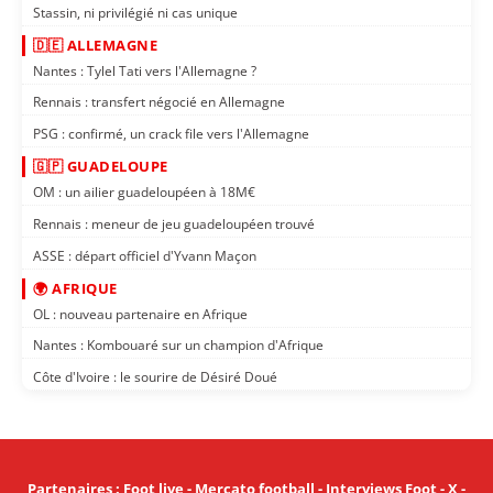
Stassin, ni privilégié ni cas unique
🇩🇪 ALLEMAGNE
Nantes : Tylel Tati vers l'Allemagne ?
Rennais : transfert négocié en Allemagne
PSG : confirmé, un crack file vers l'Allemagne
🇬🇵 GUADELOUPE
OM : un ailier guadeloupéen à 18M€
Rennais : meneur de jeu guadeloupéen trouvé
ASSE : départ officiel d'Yvann Maçon
🌍 AFRIQUE
OL : nouveau partenaire en Afrique
Nantes : Kombouaré sur un champion d'Afrique
Côte d'Ivoire : le sourire de Désiré Doué
Partenaires
:
Foot live
-
Mercato football
-
Interviews Foot
-
X
-