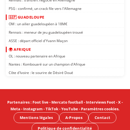
Rennais : transfert négocié en Allemagne
PSG : confirmé, un crack file vers l'Allemagne
🇬🇵 GUADELOUPE
OM : un ailier guadeloupéen à 18M€
Rennais : meneur de jeu guadeloupéen trouvé
ASSE : départ officiel d'Yvann Maçon
🌍 AFRIQUE
OL : nouveau partenaire en Afrique
Nantes : Kombouaré sur un champion d'Afrique
Côte d'Ivoire : le sourire de Désiré Doué
Partenaires
:
Foot live
-
Mercato football
-
Interviews Foot
-
X
-
Meta
-
Instagram
-
TikTok
-
YouTube
-
Paramètres cookies
.
Mentions légales
A-Propos
Contact
Politique de confidentialité