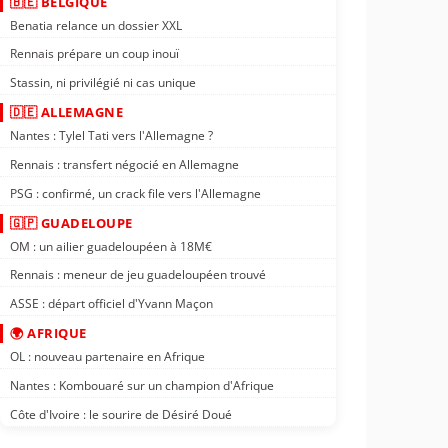
🇧🇪 BELGIQUE
Benatia relance un dossier XXL
Rennais prépare un coup inouï
Stassin, ni privilégié ni cas unique
🇩🇪 ALLEMAGNE
Nantes : Tylel Tati vers l'Allemagne ?
Rennais : transfert négocié en Allemagne
PSG : confirmé, un crack file vers l'Allemagne
🇬🇵 GUADELOUPE
OM : un ailier guadeloupéen à 18M€
Rennais : meneur de jeu guadeloupéen trouvé
ASSE : départ officiel d'Yvann Maçon
🌍 AFRIQUE
OL : nouveau partenaire en Afrique
Nantes : Kombouaré sur un champion d'Afrique
Côte d'Ivoire : le sourire de Désiré Doué