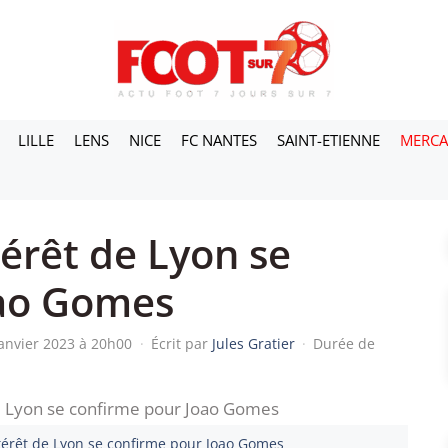
LILLE
LENS
NICE
FC NANTES
SAINT-ETIENNE
MERC
térêt de Lyon se
oao Gomes
janvier 2023 à 20h00
·
Écrit par
Jules Gratier
·
Durée de
ntérêt de Lyon se confirme pour Joao Gomes