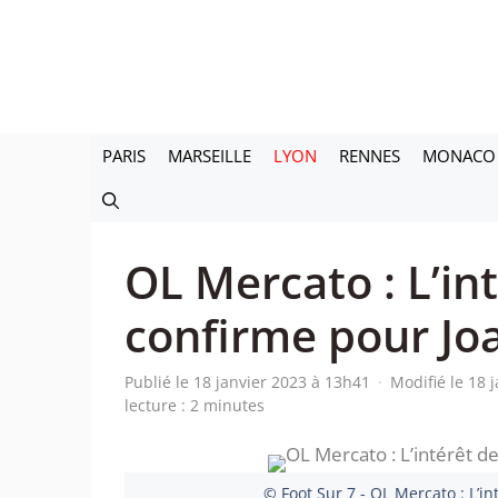
Aller
au
contenu
PARIS
MARSEILLE
LYON
RENNES
MONACO
OL Mercato : L’in
confirme pour J
Publié le 18 janvier 2023 à 13h41
·
Modifié le 18 
lecture : 2 minutes
© Foot Sur 7 - OL Mercato : L’i