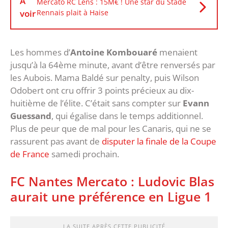
À
Mercato RC Lens : 15M€ ! Une star du Stade
voir
Rennais plait à Haise
Les hommes d’
Antoine Kombouaré
menaient
jusqu’à la 64ème minute, avant d’être renversés par
les Aubois. Mama Baldé sur penalty, puis Wilson
Odobert ont cru offrir 3 points précieux au dix-
huitième de l’élite. C’était sans compter sur
Evann
Guessand
, qui égalise dans le temps additionnel.
Plus de peur que de mal pour les Canaris, qui ne se
rassurent pas avant de
disputer la finale de la Coupe
de France
samedi prochain.
FC Nantes Mercato : Ludovic Blas
aurait une préférence en Ligue 1
LA SUITE APRÈS CETTE PUBLICITÉ