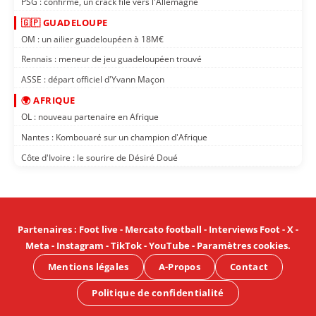
PSG : confirmé, un crack file vers l'Allemagne
🇬🇵 GUADELOUPE
OM : un ailier guadeloupéen à 18M€
Rennais : meneur de jeu guadeloupéen trouvé
ASSE : départ officiel d'Yvann Maçon
🌍 AFRIQUE
OL : nouveau partenaire en Afrique
Nantes : Kombouaré sur un champion d'Afrique
Côte d'Ivoire : le sourire de Désiré Doué
Partenaires
:
Foot live
-
Mercato football
-
Interviews Foot
-
X
-
Meta
-
Instagram
-
TikTok
-
YouTube
-
Paramètres cookies
.
Mentions légales
A-Propos
Contact
Politique de confidentialité