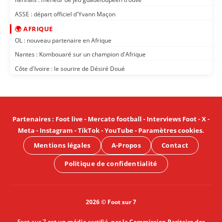
ASSE : départ officiel d'Yvann Maçon
🌍 AFRIQUE
OL : nouveau partenaire en Afrique
Nantes : Kombouaré sur un champion d'Afrique
Côte d'Ivoire : le sourire de Désiré Doué
Partenaires
:
Foot live
-
Mercato football
-
Interviews Foot
-
X
-
Meta
-
Instagram
-
TikTok
-
YouTube
-
Paramètres cookies
.
Mentions légales
A-Propos
Contact
Politique de confidentialité
2026 © Foot sur 7
Foot-sur 7
est un média
certifié
, par la Commission Paritaire des