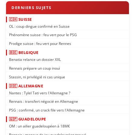
🇨🇭 SUISSE
OL : coup dingue confirmé en Suisse
Phénomène suisse : feu vert pour le PSG
Prodige suisse : feu vert pour Rennes
🇧🇪 BELGIQUE
Benatia relance un dossier XXL
Rennais prépare un coup inouï
Stassin, ni privilégié ni cas unique
🇩🇪 ALLEMAGNE
Nantes : Tylel Tati vers l'Allemagne ?
Rennais : transfert négocié en Allemagne
PSG : confirmé, un crack file vers l'Allemagne
🇬🇵 GUADELOUPE
OM : un ailier guadeloupéen à 18M€
Rennais : meneur de jeu guadeloupéen trouvé