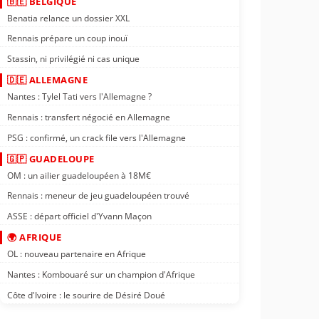
🇧🇪 BELGIQUE
Benatia relance un dossier XXL
Rennais prépare un coup inouï
Stassin, ni privilégié ni cas unique
🇩🇪 ALLEMAGNE
Nantes : Tylel Tati vers l'Allemagne ?
Rennais : transfert négocié en Allemagne
PSG : confirmé, un crack file vers l'Allemagne
🇬🇵 GUADELOUPE
OM : un ailier guadeloupéen à 18M€
Rennais : meneur de jeu guadeloupéen trouvé
ASSE : départ officiel d'Yvann Maçon
🌍 AFRIQUE
OL : nouveau partenaire en Afrique
Nantes : Kombouaré sur un champion d'Afrique
Côte d'Ivoire : le sourire de Désiré Doué