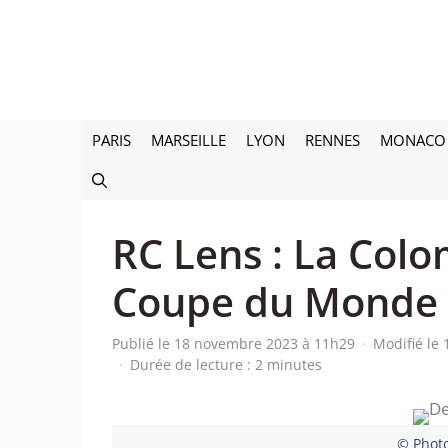
Aller
au
contenu
PARIS
MARSEILLE
LYON
RENNES
MONACO
RC Lens : La Colo
Coupe du Monde 
Publié le 18 novembre 2023 à 11h29
·
Modifié le
·
Durée de lecture : 2 minutes
© Photo