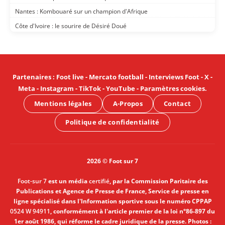
Nantes : Kombouaré sur un champion d'Afrique
Côte d'Ivoire : le sourire de Désiré Doué
Partenaires
:
Foot live
-
Mercato football
-
Interviews Foot
-
X
-
Meta
-
Instagram
-
TikTok
-
YouTube
-
Paramètres cookies
.
Mentions légales
A-Propos
Contact
Politique de confidentialité
2026 © Foot sur 7
Foot-sur 7
est un média
certifié
, par la Commission Paritaire des
Publications et Agence de Presse de France, Service de presse en
ligne spécialisé dans l'Information sportive sous le numéro CPPAP
0524 W 94911
, conformément à l'article premier de la loi n°86-897 du
1er août 1986, qui réforme le cadre juridique de la presse. Photos :