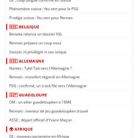
OL : coup dingue confirmé en Suisse
Phénomène suisse : feu vert pour le PSG
Prodige suisse : feu vert pour Rennes
🇧🇪 BELGIQUE
Benatia relance un dossier XXL
Rennais prépare un coup inouï
Stassin, ni privilégié ni cas unique
🇩🇪 ALLEMAGNE
Nantes : Tylel Tati vers l'Allemagne ?
Rennais : transfert négocié en Allemagne
PSG : confirmé, un crack file vers l'Allemagne
🇬🇵 GUADELOUPE
OM : un ailier guadeloupéen à 18M€
Rennais : meneur de jeu guadeloupéen trouvé
ASSE : départ officiel d'Yvann Maçon
🌍 AFRIQUE
OL : nouveau partenaire en Afrique