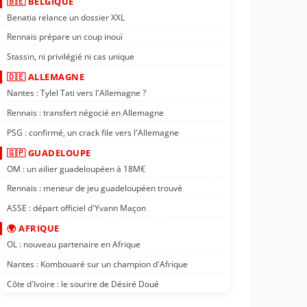
🇧🇪 BELGIQUE
Benatia relance un dossier XXL
Rennais prépare un coup inouï
Stassin, ni privilégié ni cas unique
🇩🇪 ALLEMAGNE
Nantes : Tylel Tati vers l'Allemagne ?
Rennais : transfert négocié en Allemagne
PSG : confirmé, un crack file vers l'Allemagne
🇬🇵 GUADELOUPE
OM : un ailier guadeloupéen à 18M€
Rennais : meneur de jeu guadeloupéen trouvé
ASSE : départ officiel d'Yvann Maçon
🌍 AFRIQUE
OL : nouveau partenaire en Afrique
Nantes : Kombouaré sur un champion d'Afrique
Côte d'Ivoire : le sourire de Désiré Doué