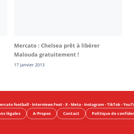
Mercato : Chelsea prêt à libérer
Malouda gratuitement !
17 janvier 2013
ercato football
-
Interviews Foot
-
X
-
Meta
-
Instagram
-
TikTok
-
YouT
ns légales
A-Propos
Contact
Politique de confide