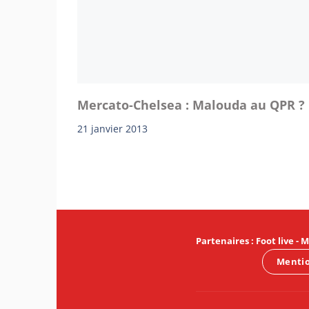
Mercato-Chelsea : Malouda au QPR ?
21 janvier 2013
Partenaires
:
Foot live
-
M
Mentio