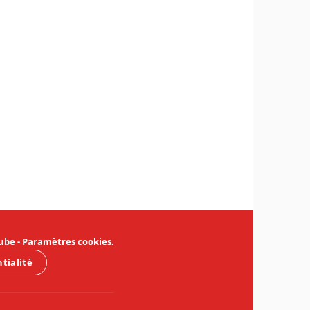
ube
-
Paramètres cookies
.
ntialité