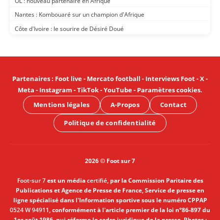
OL : nouveau partenaire en Afrique
Nantes : Kombouaré sur un champion d'Afrique
Côte d'Ivoire : le sourire de Désiré Doué
Partenaires
:
Foot live
-
Mercato football
-
Interviews Foot
-
X
-
Meta
-
Instagram
-
TikTok
-
YouTube
-
Paramètres cookies
.
Mentions légales
A-Propos
Contact
Politique de confidentialité
2026 © Foot sur 7
Foot-sur 7
est un média
certifié
, par la Commission Paritaire des
Publications et Agence de Presse de France, Service de presse en
ligne spécialisé dans l'Information sportive sous le numéro CPPAP
0524 W 94911
, conformément à l'article premier de la loi n°86-897 du
1er août 1986, qui réforme le cadre juridique de la presse. Photos :