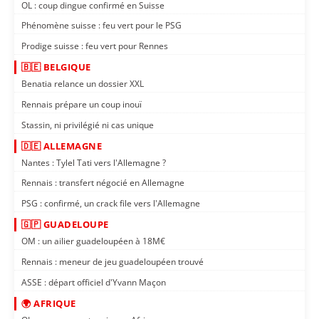
OL : coup dingue confirmé en Suisse
Phénomène suisse : feu vert pour le PSG
Prodige suisse : feu vert pour Rennes
🇧🇪 BELGIQUE
Benatia relance un dossier XXL
Rennais prépare un coup inouï
Stassin, ni privilégié ni cas unique
🇩🇪 ALLEMAGNE
Nantes : Tylel Tati vers l'Allemagne ?
Rennais : transfert négocié en Allemagne
PSG : confirmé, un crack file vers l'Allemagne
🇬🇵 GUADELOUPE
OM : un ailier guadeloupéen à 18M€
Rennais : meneur de jeu guadeloupéen trouvé
ASSE : départ officiel d'Yvann Maçon
🌍 AFRIQUE