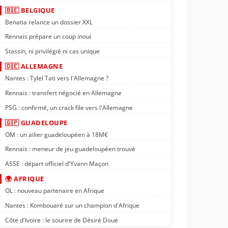
🇧🇪 BELGIQUE
Benatia relance un dossier XXL
Rennais prépare un coup inouï
Stassin, ni privilégié ni cas unique
🇩🇪 ALLEMAGNE
Nantes : Tylel Tati vers l'Allemagne ?
Rennais : transfert négocié en Allemagne
PSG : confirmé, un crack file vers l'Allemagne
🇬🇵 GUADELOUPE
OM : un ailier guadeloupéen à 18M€
Rennais : meneur de jeu guadeloupéen trouvé
ASSE : départ officiel d'Yvann Maçon
🌍 AFRIQUE
OL : nouveau partenaire en Afrique
Nantes : Kombouaré sur un champion d'Afrique
Côte d'Ivoire : le sourire de Désiré Doué