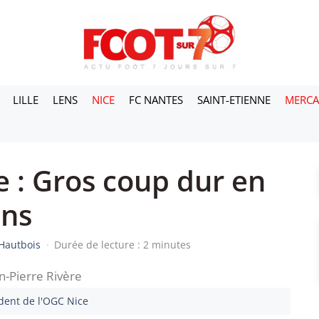
LILLE
LENS
NICE
FC NANTES
SAINT-ETIENNE
MERC
 : Gros coup dur en
ons
Hautbois
·
Durée de lecture : 2 minutes
dent de l'OGC Nice