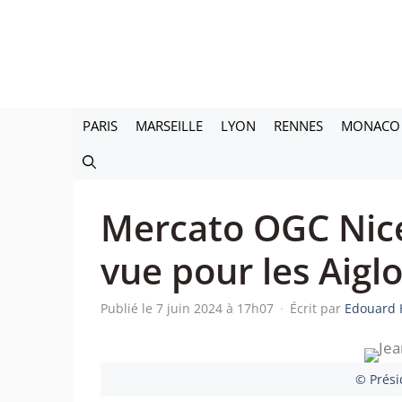
Aller
au
contenu
PARIS
MARSEILLE
LYON
RENNES
MONACO
Mercato OGC Nice
vue pour les Aigl
Publié le 7 juin 2024 à 17h07
·
Écrit par
Edouard 
© Prési