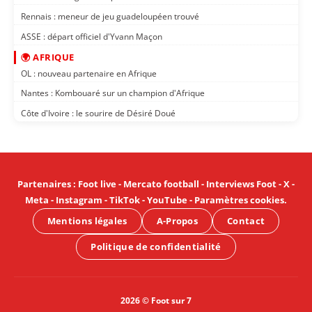
Rennais : meneur de jeu guadeloupéen trouvé
ASSE : départ officiel d'Yvann Maçon
🌍 AFRIQUE
OL : nouveau partenaire en Afrique
Nantes : Kombouaré sur un champion d'Afrique
Côte d'Ivoire : le sourire de Désiré Doué
Partenaires
:
Foot live
-
Mercato football
-
Interviews Foot
-
X
-
Meta
-
Instagram
-
TikTok
-
YouTube
-
Paramètres cookies
.
Mentions légales
A-Propos
Contact
Politique de confidentialité
2026 © Foot sur 7