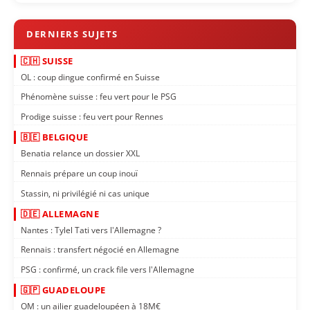
🇨🇭 SUISSE
OL : coup dingue confirmé en Suisse
Phénomène suisse : feu vert pour le PSG
Prodige suisse : feu vert pour Rennes
🇧🇪 BELGIQUE
Benatia relance un dossier XXL
Rennais prépare un coup inouï
Stassin, ni privilégié ni cas unique
🇩🇪 ALLEMAGNE
Nantes : Tylel Tati vers l'Allemagne ?
Rennais : transfert négocié en Allemagne
PSG : confirmé, un crack file vers l'Allemagne
🇬🇵 GUADELOUPE
OM : un ailier guadeloupéen à 18M€