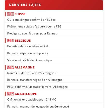
🇨🇭 SUISSE
OL : coup dingue confirmé en Suisse
Phénomène suisse : feu vert pour le PSG
Prodige suisse : feu vert pour Rennes
🇧🇪 BELGIQUE
Benatia relance un dossier XXL
Rennais prépare un coup inouï
Stassin, ni privilégié ni cas unique
🇩🇪 ALLEMAGNE
Nantes : Tylel Tati vers l'Allemagne ?
Rennais : transfert négocié en Allemagne
PSG : confirmé, un crack file vers l'Allemagne
🇬🇵 GUADELOUPE
OM : un ailier guadeloupéen à 18M€
Rennais : meneur de jeu guadeloupéen trouvé