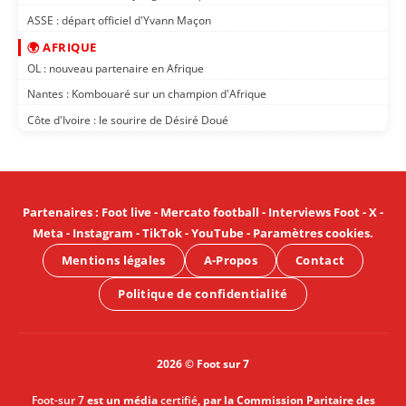
ASSE : départ officiel d'Yvann Maçon
🌍 AFRIQUE
OL : nouveau partenaire en Afrique
Nantes : Kombouaré sur un champion d'Afrique
Côte d'Ivoire : le sourire de Désiré Doué
Partenaires
:
Foot live
-
Mercato football
-
Interviews Foot
-
X
-
Meta
-
Instagram
-
TikTok
-
YouTube
-
Paramètres cookies
.
Mentions légales
A-Propos
Contact
Politique de confidentialité
2026 © Foot sur 7
Foot-sur 7
est un média
certifié
, par la Commission Paritaire des