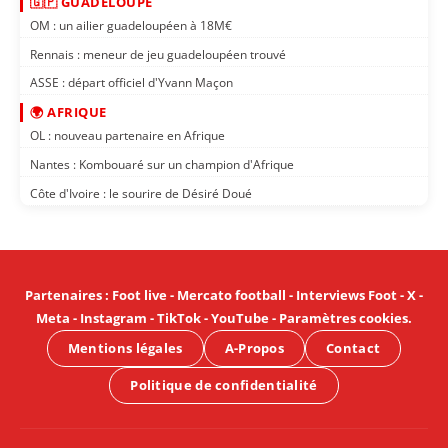
🇬🇵 GUADELOUPE
OM : un ailier guadeloupéen à 18M€
Rennais : meneur de jeu guadeloupéen trouvé
ASSE : départ officiel d'Yvann Maçon
🌍 AFRIQUE
OL : nouveau partenaire en Afrique
Nantes : Kombouaré sur un champion d'Afrique
Côte d'Ivoire : le sourire de Désiré Doué
Partenaires
:
Foot live
-
Mercato football
-
Interviews Foot
-
X
-
Meta
-
Instagram
-
TikTok
-
YouTube
-
Paramètres cookies
.
Mentions légales
A-Propos
Contact
Politique de confidentialité