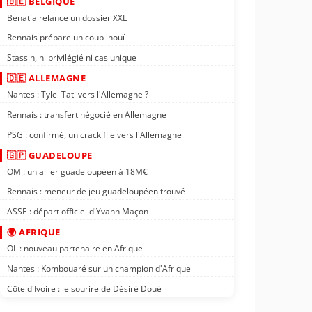
🇧🇪 BELGIQUE
Benatia relance un dossier XXL
Rennais prépare un coup inouï
Stassin, ni privilégié ni cas unique
🇩🇪 ALLEMAGNE
Nantes : Tylel Tati vers l'Allemagne ?
Rennais : transfert négocié en Allemagne
PSG : confirmé, un crack file vers l'Allemagne
🇬🇵 GUADELOUPE
OM : un ailier guadeloupéen à 18M€
Rennais : meneur de jeu guadeloupéen trouvé
ASSE : départ officiel d'Yvann Maçon
🌍 AFRIQUE
OL : nouveau partenaire en Afrique
Nantes : Kombouaré sur un champion d'Afrique
Côte d'Ivoire : le sourire de Désiré Doué