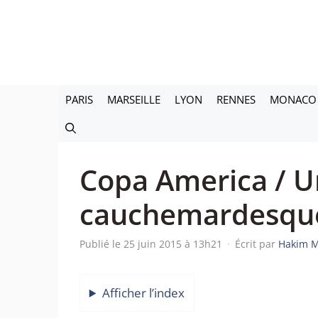
Aller
au
contenu
PARIS
MARSEILLE
LYON
RENNES
MONACO
Copa America / U
cauchemardesque
Publié le 25 juin 2015 à 13h21
·
Écrit par
Hakim M
Afficher l’index