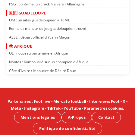
PSG : confirmé, un crack file vers l'Allemagne
🇬🇵 GUADELOUPE
OM : un ailier guadeloupéen à 18M€
Rennais : meneur de jeu guadeloupéen trouvé
ASSE : départ officiel d'Yvann Maçon
🌍 AFRIQUE
OL : nouveau partenaire en Afrique
Nantes : Kombouaré sur un champion d'Afrique
Côte d'Ivoire : le sourire de Désiré Doué
Partenaires
:
Foot live
-
Mercato football
-
Interviews Foot
-
X
-
Meta
-
Instagram
-
TikTok
-
YouTube
-
Paramètres cookies
.
Mentions légales
A-Propos
Contact
Politique de confidentialité