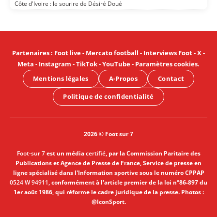
Côte d'Ivoire : le sourire de Désiré Doué
Partenaires
:
Foot live
-
Mercato football
-
Interviews Foot
-
X
-
Meta
-
Instagram
-
TikTok
-
YouTube
-
Paramètres cookies
.
Mentions légales
A-Propos
Contact
Politique de confidentialité
2026 © Foot sur 7
Foot-sur 7
est un média
certifié
, par la Commission Paritaire des
Publications et Agence de Presse de France, Service de presse en
ligne spécialisé dans l'Information sportive sous le numéro CPPAP
0524 W 94911
, conformément à l'article premier de la loi n°86-897 du
1er août 1986, qui réforme le cadre juridique de la presse. Photos :
@IconSport.