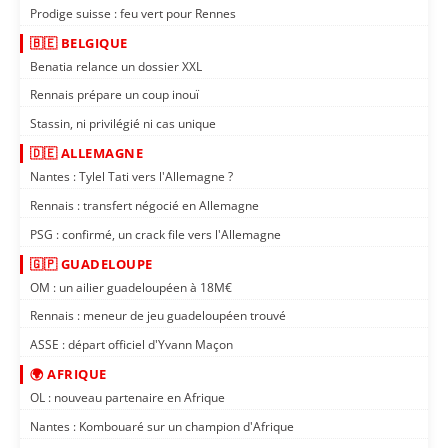
Prodige suisse : feu vert pour Rennes
🇧🇪 BELGIQUE
Benatia relance un dossier XXL
Rennais prépare un coup inouï
Stassin, ni privilégié ni cas unique
🇩🇪 ALLEMAGNE
Nantes : Tylel Tati vers l'Allemagne ?
Rennais : transfert négocié en Allemagne
PSG : confirmé, un crack file vers l'Allemagne
🇬🇵 GUADELOUPE
OM : un ailier guadeloupéen à 18M€
Rennais : meneur de jeu guadeloupéen trouvé
ASSE : départ officiel d'Yvann Maçon
🌍 AFRIQUE
OL : nouveau partenaire en Afrique
Nantes : Kombouaré sur un champion d'Afrique