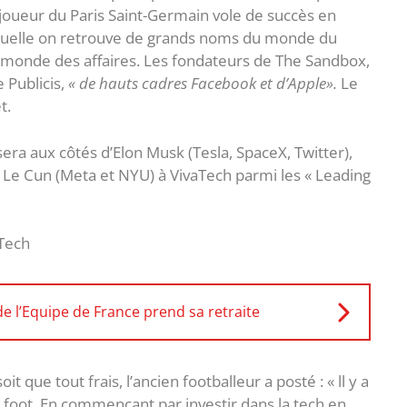
n joueur du Paris Saint-Germain vole de succès en
aquelle on retrouve de grands noms du monde du
u monde des affaires. Les fondateurs de The Sandbox,
 Publicis,
« de hauts cadres Facebook et d’Apple».
Le
t.
sera aux côtés d’Elon Musk (Tesla, SpaceX, Twitter),
Le Cun (Meta et NYU) à VivaTech parmi les « Leading
e l’Equipe de France prend sa retraite
t que tout frais, l’ancien footballeur a posté : « ll y a
 foot. En commençant par investir dans la tech en