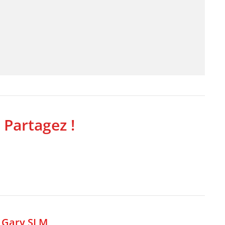
 Partagez !
,
Gary SLM