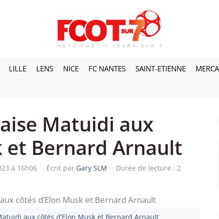
LILLE
LENS
NICE
FC NANTES
SAINT-ETIENNE
MERC
laise Matuidi aux
 et Bernard Arnault
2023 à 16h06
·
Écrit par
Gary SLM
·
Durée de lecture : 2
 Matuidi aux côtés d’Elon Musk et Bernard Arnault