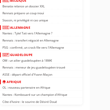
🇧🇪 BELGIQUE
Benatia relance un dossier XXL
Rennais prépare un coup inouï
Stassin, ni privilégié ni cas unique
🇩🇪 ALLEMAGNE
Nantes : Tylel Tati vers l'Allemagne ?
Rennais : transfert négocié en Allemagne
PSG : confirmé, un crack file vers l'Allemagne
🇬🇵 GUADELOUPE
OM : un ailier guadeloupéen à 18M€
Rennais : meneur de jeu guadeloupéen trouvé
ASSE : départ officiel d'Yvann Maçon
🌍 AFRIQUE
OL : nouveau partenaire en Afrique
Nantes : Kombouaré sur un champion d'Afrique
Côte d'Ivoire : le sourire de Désiré Doué