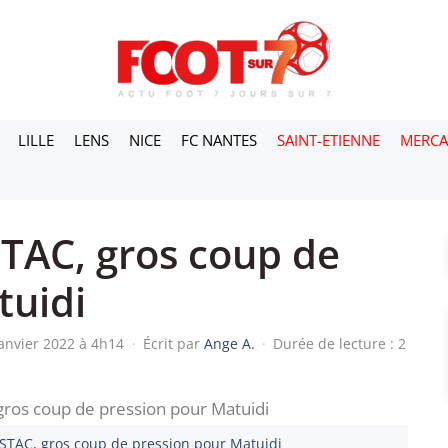
LILLE
LENS
NICE
FC NANTES
SAINT-ETIENNE
MERC
STAC, gros coup de
tuidi
janvier 2022 à 4h14
·
Écrit par
Ange A.
·
Durée de lecture : 2
ESTAC, gros coup de pression pour Matuidi