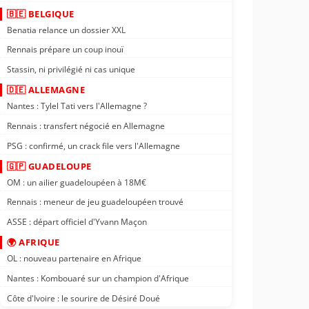
🇧🇪 BELGIQUE
Benatia relance un dossier XXL
Rennais prépare un coup inouï
Stassin, ni privilégié ni cas unique
🇩🇪 ALLEMAGNE
Nantes : Tylel Tati vers l'Allemagne ?
Rennais : transfert négocié en Allemagne
PSG : confirmé, un crack file vers l'Allemagne
🇬🇵 GUADELOUPE
OM : un ailier guadeloupéen à 18M€
Rennais : meneur de jeu guadeloupéen trouvé
ASSE : départ officiel d'Yvann Maçon
🌍 AFRIQUE
OL : nouveau partenaire en Afrique
Nantes : Kombouaré sur un champion d'Afrique
Côte d'Ivoire : le sourire de Désiré Doué